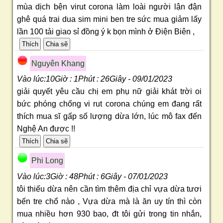
mùa dịch bện virut corona làm loài người lận đận
ghê quá trai dua sim mini ben tre sức mua giảm lấy
lần 100 tải giao sỉ đồng ý k bọn mình ở Điện Biên ,
Nguyên Khang
Vào lúc:10Giờ : 1Phút : 26Giây - 09/01/2023
giải quyết yêu cầu chị em phụ nữ giải khát trời oi
bức phóng chống vi rut corona chúng em đang rất
thích mua sĩ gấp số lượng dừa lớn, lúc mô fax đến
Nghệ An được !!
Phi Long
Vào lúc:3Giờ : 48Phút : 6Giây - 07/01/2023
tôi thiếu dừa nên cần tìm thêm địa chỉ vựa dừa tươi
bến tre chổ nào , Vựa dừa mà là ăn uy tín thì còn
mua nhiều hơn 930 bao, đt tôi gửi trong tin nhắn,