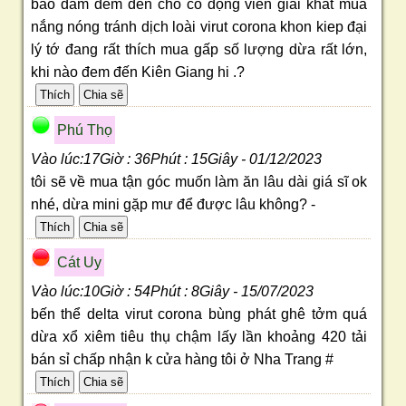
bảo đảm đem đến cho cổ động viên giải khát mùa
nắng nóng tránh dịch loài virut corona khon kiep đại
lý tớ đang rất thích mua gấp số lượng dừa rất lớn,
khi nào đem đến Kiên Giang hi .?
Phú Thọ
Vào lúc:17Giờ : 36Phút : 15Giây - 01/12/2023
tôi sẽ về mua tận góc muốn làm ăn lâu dài giá sĩ ok
nhé, dừa mini gặp mư để được lâu không? -
Cát Uy
Vào lúc:10Giờ : 54Phút : 8Giây - 15/07/2023
bến thể delta virut corona bùng phát ghê tởm quá
dừa xổ xiêm tiêu thụ chậm lấy lần khoảng 420 tải
bán sỉ chấp nhận k cửa hàng tôi ở Nha Trang #