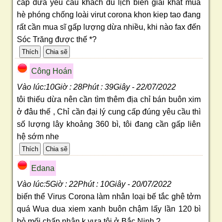
cấp dừa yêu cầu khách du lịch biển giải khát mùa
hè phóng chống loài virut corona khon kiep tao đang
rất cần mua sĩ gấp lượng dừa nhiều, khi nào fax đến
Sóc Trăng được thế *?
Công Hoán
Vào lúc:10Giờ : 28Phút : 39Giây - 22/07/2022
tôi thiếu dừa nên cần tìm thêm địa chỉ bán buôn xim
ở đâu thế , Chỉ cần đại lý cung cấp đúng yêu cầu thì
số lượng lây khoảng 360 bì, tôi đang cần gấp liên
hệ sớm nhe
Edana
Vào lúc:5Giờ : 22Phút : 10Giây - 20/07/2022
biến thể Virus Corona làm nhân loại bế tắc ghê tởm
quá Wua dua xiem xanh buôn chậm lấy lần 120 bì
bỏ mối chấp nhận k vựa tôi ở Bắc Ninh ?