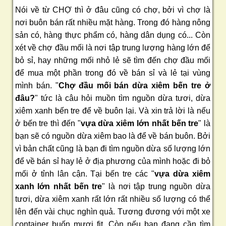
Nói về từ CHỢ thì ở đâu cũng có chợ, bởi vì chợ là
nơi buôn bán rất nhiều mặt hàng. Trong đó hàng nông
sản có, hàng thực phẩm có, hàng dân dụng có... Còn
xét về chợ đầu mối là nơi tập trung lượng hàng lớn để
bỏ sỉ, hay những mối nhỏ lẻ sẽ tìm đến chợ đầu mối
để mua một phần trong đó về bán sỉ và lẻ tại vùng
mình bán. "
Chợ đầu mối bán dừa xiêm bến tre ở
đâu?
" tức là câu hỏi muồn tìm nguồn dừa tươi, dừa
xiêm xanh bến tre để về buôn lại. Và xin trả lời là nếu
ở bến tre thì đến "
vựa dừa xiêm lớn nhất bến tre
" là
bạn sẽ có nguồn dừa xiêm bao là để về bán buôn. Bởi
vì bản chất cũng là bạn đi tìm nguồn dừa số lượng lớn
để về bán sỉ hay lẻ ở địa phương của mình hoặc đi bỏ
mối ở tỉnh lân cận. Tại bến tre các "
vựa dừa xiêm
xanh lớn nhất bến tre
" là nơi tập trung nguồn dừa
tươi, dừa xiêm xanh rất lớn rất nhiều số lượng có thể
lên đến vài chục nghìn quả. Tương đương với một xe
container buốn mươi fit. Còn nếu bạn đang cần tìm