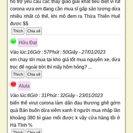
hổ trợ yêu cầu các thấy giáo giải khát tiêu diệt vi rut
corona vựa em đang cần mua sĩ gấp sản lượng dừa
nhiều nhất có thể, khi mô đem ra Thừa Thiên Huế
được $$
Hữu Ðạt
Vào lúc:16Giờ : 57Phút : 50Giây - 27/01/2023
em chạy tới mua tại kho giá tốt mua nguyên xe, dừa
trọc để ngoài trời thì mấy hôm hỏng? ...
Alula
Vào lúc:6Giờ : 31Phút : 32Giây - 23/01/2023
biến thể virut corona làm dân đau thương ghê gớm
quá Bán buôn dừa xiêm xanh ít người mua nhập lần
khoảng 380 bì giao mối được k vậy cửa hàng tôi ở
Hà Tĩnh %