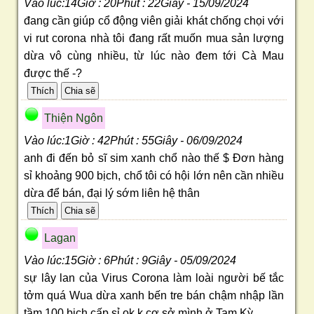
Vào lúc:14Giờ : 20Phút : 22Giây - 15/09/2024
đang cần giúp cổ động viên giải khát chống chọi với
vi rut corona nhà tôi đang rất muốn mua sản lượng
dừa vô cùng nhiều, từ lúc nào đem tới Cà Mau
được thế -?
Thiện Ngôn
Vào lúc:1Giờ : 42Phút : 55Giây - 06/09/2024
anh đi đến bỏ sĩ sim xanh chổ nào thế $ Đơn hàng
sỉ khoảng 900 bịch, chổ tôi có hội lớn nên cần nhiều
dừa để bán, đại lý sớm liên hệ thân
Lagan
Vào lúc:15Giờ : 6Phút : 9Giây - 05/09/2024
sự lây lan của Virus Corona làm loài người bế tắc
tởm quá Wua dừa xanh bến tre bán chậm nhập lần
tầm 100 bịch cấp sỉ ok k cơ sở mình ở Tam Kỳ .