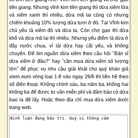
tiền giang. Nhưng vĩnh kim tiền giang thì dừa xiêm lữa
và xiêm xanh thì nhiều, dừa mã lai cũng có nhưng
chiếm khoảng 10% lượng dừa tươi ở đó. Tại Vĩnh kim
chủ yêu là xiêm đỏ và dừa ta. Còn chợ gạo thì dừa
khô và dừa mã lai thì nhiều. Nhưng yếu điểm là dừa ở
đây nước chua, vì lái dừa hay cắt yếu, và không
chuyên. Để tìm nguồn dừa xiêm theo câu hỏi "Bán sỉ
dừa xiêm ở đâu?" hay "cần mua dừa xiêm số lượng
lớn" để phục vụ nhu cầu giải khát cho quý khán giả
xiem euro vòng loại 1-8 vào ngay 26/6 thì liên hệ theo
số điện thoại: Không chính sáu, ba năm ba, không hai
không ba để được tư vấn miễn phí và đảm bảo có dừa
bao la để lấy. Hoặc theo địa chỉ mua dừa xiêm dưới
trang web.