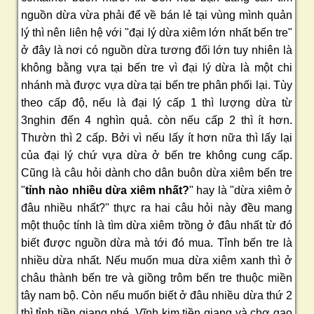
nguồn dừa vừa phải để về bán lẻ tại vùng mình quản
lý thì nên liên hệ với "đại lý dừa xiêm lớn nhất bến tre"
ở đây là nơi có nguồn dừa tương đối lớn tuy nhiên là
không bằng vựa tại bến tre vì đại lý dừa là một chi
nhánh mà được vựa dừa tại bến tre phân phối lại. Tùy
theo cấp độ, nếu là đại lý cấp 1 thì lượng dừa từ
3nghin đến 4 nghìn quả. còn nếu cấp 2 thì ít hơn.
Thườn thì 2 cấp. Bởi vì nếu lấy ít hơn nữa thì lấy lại
của đại lý chứ vựa dừa ở bến tre không cung cấp.
Cũng là câu hỏi dành cho dân buôn dừa xiêm bến tre
"
tỉnh nào nhiều dừa xiêm nhất?
" hay là "dừa xiêm ở
đâu nhiều nhất?" thực ra hai câu hỏi này đều mang
một thuộc tính là tìm dừa xiêm trồng ở đâu nhất từ đó
biết được nguồn dừa mà tới đó mua. Tỉnh bến tre là
nhiều dừa nhất. Nếu muốn mua dừa xiêm xanh thì ở
châu thành bến tre và giồng trôm bến tre thuộc miền
tây nam bộ. Còn nếu muốn biết ở đâu nhiều dừa thứ 2
thì tỉnh tiền giang nhé. Vĩnh kim tiền giang và chợ gạo