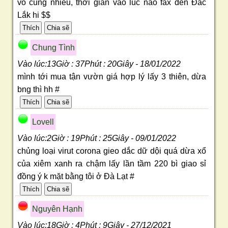
vô cùng nhiều, thời gian vào lúc nào fax đến Đắc
Lắk hi $$
Chung Tình
Vào lúc:13Giờ : 37Phút : 20Giây - 18/01/2022
mình tới mua tận vườn giá hợp lý lấy 3 thiên, dừa
bng thì hh #
Lovell
Vào lúc:2Giờ : 19Phút : 25Giây - 09/01/2022
chủng loại virut corona gieo dắc dữ dội quá dừa xổ
của xiêm xanh ra chậm lấy lần tầm 220 bì giao sỉ
đồng ý k mặt bằng tôi ở Đà Lạt #
Nguyên Hạnh
Vào lúc:18Giờ : 4Phút : 9Giây - 27/12/2021