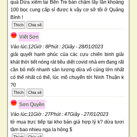
quá Dừa xiêm tại Bến Tre bán chậm lấy lần khoảng
100 bọc cung cấp sỉ được k vậy cơ sở tôi ở Quảng
Bình !
Viết Sơn
Vào lúc:12Giờ : 8Phút : 2Giây - 28/01/2023
giải quyết hạnh phúc của các cựu chiến binh giải
khát thời tiết nóng rát tiêu diệt covid nhà em đang rất
cần bỏ mối nhanh sản lượng dừa vô cùng lớn nhất
có thể nhất có thể, lúc mô chuyển tới Ninh Thuận k
?0
Sơn Quyền
Vào lúc:11Giờ : 27Phút : 47Giây - 27/01/2023
tớ mua trực tiếp tại kho bán giá hợp lý k? dừa tươi
tầm bao nhieu nga la hỏng $