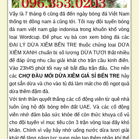
Vậy là 7 tháng 6 cũng đã đến ngày bóng đá Việt Nam
thống trị đông nam á cũng tới. Tối nay đội tuyển bóng
đá nam việt nam gặp indonisa trong khuôn khổ vòng
loại Wordcup. Để phục vụ bà con xem bóng đá các
ĐẠI LÝ DỪA XIÊM BẾN TRE thuộc chủng loại DỪA
XIÊM XANH chuẩn bị số lượng DỪA TƯƠI thật nhiều
để đáp ứng nhu cầu giải khát cho trận cầu kinh điển.
Vào 23h45 phút tối nay sẽ bắt đầu trận đấu. Cho nên
các
CHỢ ĐẦU MỐI DỪA XIÊM GIÁ SỈ BẾN TRE
hảy
gọt sẳn dừa và cho vào tủ đá làm mát cho độ ngọt quả
dừa thêm đậm đà.
Với tinh thần quyết thắng các cổ động viên từ quê nhà
luôn ủng hộ đội bóng trên đất UAE. Và các cổ động
viên nhớ đảm bảo sức khỏe để còn thức khuya cổ vủ
cho đội tuyển vì mục tiêu còn 3 trận vòng loại đấy khó
khăn. Chính vì vậy hảy nhớ uống nước dừa tươi giải
khát để tăng năng lực sung mản tạo thêm phần khí thế