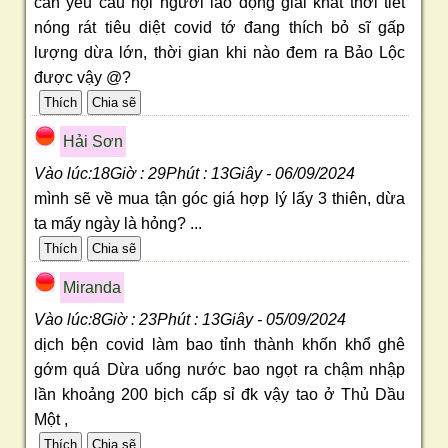
cần yêu cầu hội người lao động giải khát thời tiết
nóng rát tiêu diệt covid tớ đang thích bỏ sĩ gấp
lượng dừa lớn, thời gian khi nào đem ra Bảo Lộc
được vậy @?
Hải Sơn
Vào lúc:18Giờ : 29Phút : 13Giây - 06/09/2024
mình sẽ về mua tận góc giá hợp lý lấy 3 thiên, dừa
ta mấy ngày là hỏng? ...
Miranda
Vào lúc:8Giờ : 23Phút : 13Giây - 05/09/2024
dịch bện covid làm bao tỉnh thành khốn khổ ghê
gớm quá Dừa uống nước bao ngọt ra chậm nhập
lần khoảng 200 bịch cấp sỉ đk vậy tao ở Thủ Dầu
Một ,