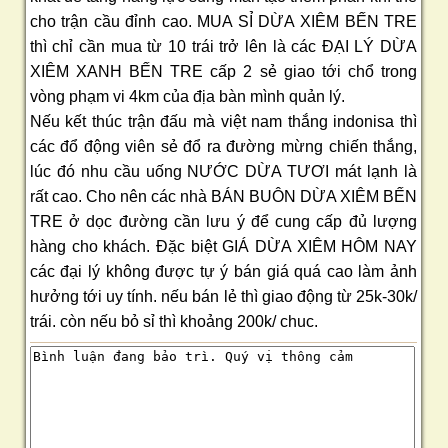
cho trận cầu đỉnh cao. MUA SỈ DỪA XIÊM BẾN TRE
thì chỉ cần mua từ 10 trái trở lên là các ĐẠI LÝ DỪA
XIÊM XANH BẾN TRE cấp 2 sẻ giao tới chổ trong
vòng phạm vi 4km của địa bàn mình quản lý.
Nếu kết thúc trận đấu mà việt nam thắng indonisa thì
các đổ động viên sẻ đổ ra đường mừng chiến thắng,
lúc đó nhu cầu uống NƯỚC DỪA TƯƠI mát lạnh là
rất cao. Cho nên các nhà BÁN BUÔN DỪA XIÊM BẾN
TRE ở dọc đường cần lưu ý để cung cấp đủ lượng
hàng cho khách. Đặc biệt GIÁ DỪA XIÊM HÔM NAY
các đại lý không được tự ý bán giá quá cao làm ảnh
hưởng tới uy tính. nếu bán lẻ thì giao động từ 25k-30k/
trái. còn nếu bỏ sỉ thì khoảng 200k/ chuc.