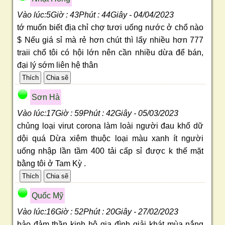
Vào lúc:5Giờ : 43Phút : 44Giây - 04/04/2023
tớ muốn biết địa chỉ chợ tươi uống nước ở chổ nào
$ Nếu giá sỉ mà rẻ hơn chút thì lấy nhiều hơn 777
traii chổ tôi có hội lớn nên cần nhiều dừa để bán,
đại lý sớm liên hệ thân
Sơn Hà
Vào lúc:17Giờ : 59Phút : 42Giây - 05/03/2023
chủng loại virut corona làm loài người đau khổ dữ
dội quá Dừa xiêm thuộc loại màu xanh ít người
uống nhập lần tầm 400 tải cấp sỉ được k thế mặt
bằng tôi ở Tam Kỳ .
Quốc Mỹ
Vào lúc:16Giờ : 52Phút : 20Giây - 27/02/2023
bảo đảm thần kinh hộ gia đình giải khát mùa nắng