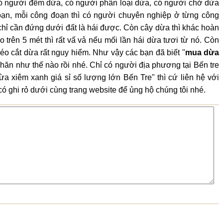
có người đếm dừa, có người phân loại dừa, có người chở dừa
đoạn, mỗi công đoạn thì có người chuyên nghiệp ở từng công
chỉ cần đứng dưới đất là hái được. Còn cây dừa thì khác hoàn
 trên 5 mét thì rất vấ vả nếu mối lần hái dừa tươi từ nó. Còn
réo cắt dừa rất nguy hiểm. Như vậy các bạn đã biết "
mua dừa
khăn như thế nào rồi nhé. Chỉ có người địa phương tại Bến tre
xiêm xanh giá sỉ số lượng lớn Bến Tre" thì cứ liên hệ với
có ghi rỏ dưới cùng trang website để ủng hộ chúng tôi nhé.