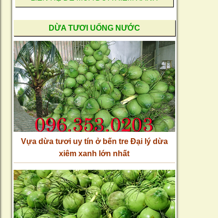
DỪA TƯƠI UỐNG NƯỚC
Vựa dừa tươi uy tín ở bến tre Đại lý dừa
xiêm xanh lớn nhất