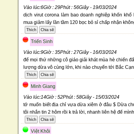
Vào lúc:6Giờ : 29Phút : 56Giây - 19/03/2024
dịch virut corona làm bao doanh nghiệp khốn kh
mua giảm lấy lần tầm 120 bọc bỏ sỉ chấp nhận khôn
Triển Sinh
Vào lúc:9Giờ : 35Phút : 27Giây - 16/03/2024
để mọi thứ những cô giáo giải khát mùa hè chiến đấ
lượng dừa vô cùng lớn, khi nào chuyển tới Bắc Cạn
Minh Giang
Vào lúc:14Giờ : 52Phút : 58Giây - 15/03/2024
tớ muốn biết địa chỉ vựa dừa xiêm ở đâu $ Dừa ch
tôi nhắn tin 2 hôm rồi k trả lời, nhanh liên hệ để mìn
Việt Khôi