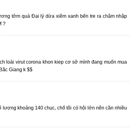
hương tởm quá Đại lý dừa xiêm xanh bến tre ra chậm nhập
M ?
ịch loài virut corona khon kiep cơ sở mình đang muốn mua
 Bắc Giang k $$
ố lượng khoảng 140 chục, chổ tôi có hội lớn nên cần nhiều