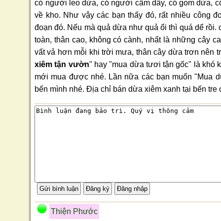
có người leo dừa, có người cầm dây, có gom dừa, 
về kho. Như vậy các bạn thấy đó, rất nhiều công 
đoạn đó. Nếu mà quả dừa như quả ổi thì quá dể rồi. 
toàn, thân cao, không có cành, nhất là những cây cao
vất vả hơn mỗi khi trời mưa, thân cây dừa trơn nên t
xiêm tận vườn
" hay "mua dừa tươi tận gốc" là khó 
mới mua được nhé. Lần nữa các bạn muốn "Mua dừa 
bến mình nhé. Địa chỉ bán dừa xiêm xanh tại bến tre 
Thiện Phước