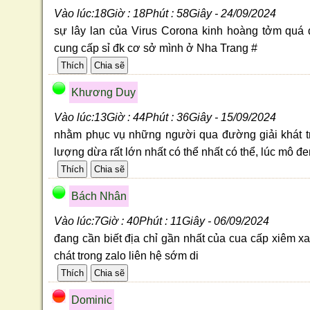
Vào lúc:18Giờ : 18Phút : 58Giây - 24/09/2024
sự lây lan của Virus Corona kinh hoàng tởm quá
cung cấp sỉ đk cơ sở mình ở Nha Trang #
Khương Duy
Vào lúc:13Giờ : 44Phút : 36Giây - 15/09/2024
nhằm phục vụ những người qua đường giải khát tr
lượng dừa rất lớn nhất có thể nhất có thể, lúc mô
Bách Nhân
Vào lúc:7Giờ : 40Phút : 11Giây - 06/09/2024
đang cần biết địa chỉ gần nhất của cua cấp xiêm x
chát trong zalo liên hệ sớm di
Dominic