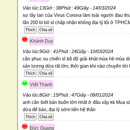
Vào lúc:13Giờ : 38Phút : 49Giây - 14/03/2024
sự lây lan của Virus Corona làm loài người đau t
lần 200 bì bỏ sỉ chấp nhận không đại lý tôi ở TPHC
Khánh Duy
Vào lúc:9Giờ : 41Phút : 24Giây - 10/03/2024
cần phục vụ chiến sĩ bộ độ giải khát mùa hè mùa d
sản lượng dừa rất lớn, thời gian khi nào chuyển tới
Việt Thanh
Vào lúc:8Giờ : 15Phút : 47Giây - 08/01/2024
anh cần biết bán buôn lớn nhất ở đâu vậy kk Mua s
dừa để bán, đại lý sớm liên hệ thân
Ðức Quang