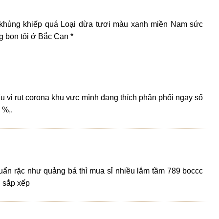
ổ khủng khiếp quá Loại dừa tươi màu xanh miền Nam sức
g bọn tôi ở Bắc Cạn *
u vi rut corona khu vực mình đang thích phân phối ngay số
 %,.
uẩn rặc như quảng bá thì mua sỉ nhiều lắm tầm 789 boccc
h sắp xếp