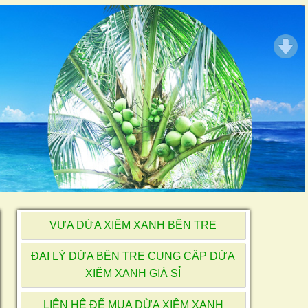
VỰA DỪA XIÊM XANH BẾN TRE
ĐẠI LÝ DỪA BẾN TRE CUNG CẤP DỪA
XIÊM XANH GIÁ SỈ
LIÊN HỆ ĐỂ MUA DỪA XIÊM XANH