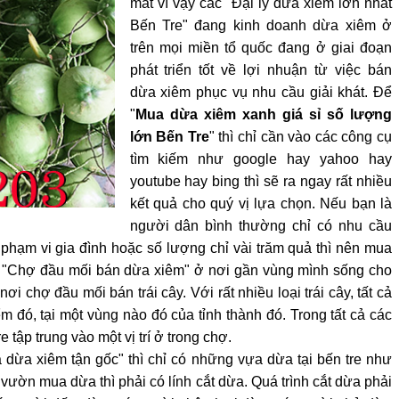
mát vì vậy các "Đại lý dừa xiêm lớn nhất
Bến Tre" đang kinh doanh dừa xiêm ở
trên mọi miền tổ quốc đang ở giai đoạn
phát triển tốt về lợi nhuận từ việc bán
dừa xiêm phục vụ nhu cầu giải khát. Để
"
Mua dừa xiêm xanh giá sỉ số lượng
lớn Bến Tre
" thì chỉ cần vào các công cụ
tìm kiếm như google hay yahoo hay
youtube hay bing thì sẽ ra ngay rất nhiều
kết quả cho quý vị lựa chọn. Nếu bạn là
người dân bình thường chỉ có nhu cầu
phạm vi gia đình hoặc số lượng chỉ vài trăm quả thì nên mua
 "Chợ đầu mối bán dừa xiêm" ở nơi gần vùng mình sống cho
i chợ đầu mối bán trái cây. Với rất nhiều loại trái cây, tất cả
ểm đó, tại một vùng nào đó của tỉnh thành đó. Trong tất cả các
e tập trung vào một vị trí ở trong chợ.
 dừa xiêm tận gốc" thì chỉ có những vựa dừa tại bến tre như
vườn mua dừa thì phải có lính cắt dừa. Quá trình cắt dừa phải