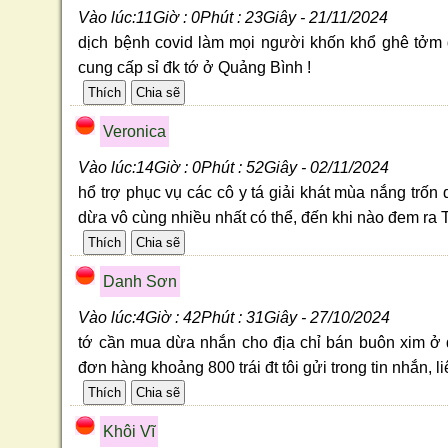
Vào lúc:11Giờ : 0Phút : 23Giây - 21/11/2024
dịch bệnh covid làm mọi người khốn khổ ghê tởm
cung cấp sỉ đk tớ ở Quảng Bình !
Veronica
Vào lúc:14Giờ : 0Phút : 52Giây - 02/11/2024
hổ trợ phục vụ các cô y tá giải khát mùa nắng trố
dừa vô cùng nhiều nhất có thể, đến khi nào đem ra
Danh Sơn
Vào lúc:4Giờ : 42Phút : 31Giây - 27/10/2024
tớ cần mua dừa nhắn cho địa chỉ bán buôn xim ở 
đơn hàng khoảng 800 trái đt tôi gửi trong tin nhắn, l
Khôi Vĩ